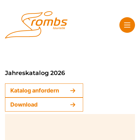
Toggl
Rombs Touristik
Toggl
Highlights
Jahreskatalog 2026
Toggl
Service
Katalog anfordern
Toggl
Kontakt & Info
Download
Start
Mehrtagesreisen