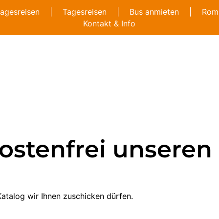
agesreisen
|
Tagesreisen
|
Bus anmieten
|
Romb
Kontakt & Info
ostenfrei unseren
atalog wir Ihnen zuschicken dürfen.