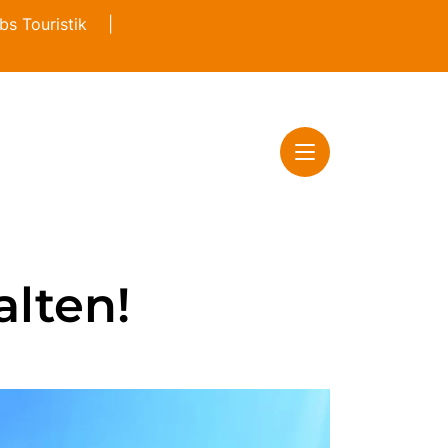
s Touristik
|
lten!