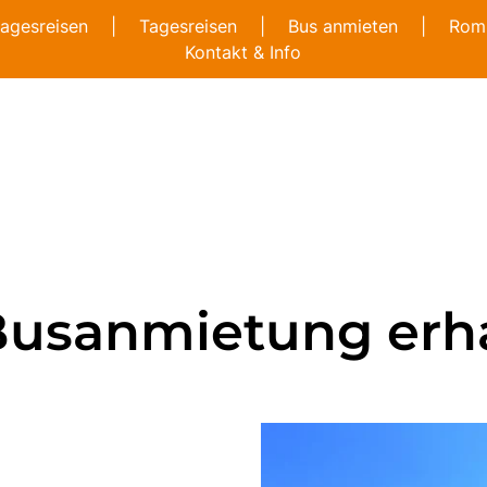
agesreisen
|
Tagesreisen
|
Bus anmieten
|
Romb
Kontakt & Info
Busanmietung erha