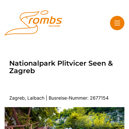
Toggl
Rombs Touristik
Nationalpark Plitvicer Seen &
Toggl
Highlights
Zagreb
Toggl
Service
Toggl
Kontakt & Info
Zagreb, Laibach | Busreise-Nummer: 2677154
Start
Mehrtagesreisen