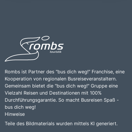
Kroatiens ist. Der Nationalpark Plitvice hat eine lange
vielfältigen Freizeitmöglichkeiten in dieser einzigartigen
Geschichte, die bis ins 19. Jahrhundert zurückreicht, als
Region entdecken möchten.
er 1949 zum ersten Nationalpark Kroatiens erklärt wurde.
Besucher sollten den Nationalpark Plitvice unbedingt
besuchen, um die unberührte Natur, die spektakulären
Ausblicke und die Möglichkeit, die Tierwelt in ihrem
natürlichen Lebensraum zu beobachten, zu genießen.
Rombs ist Partner des "bus dich weg!" Franchise, eine
Kooperation von regionalen Busreiseveranstaltern.
Gemeinsam bietet die "bus dich weg!" Gruppe eine
Vielzahl Reisen und Destinationen mit 100%
Durchführungsgarantie. So macht Busreisen Spaß -
bus dich weg!
Hinweise
Teile des Bildmaterials wurden mittels KI generiert.