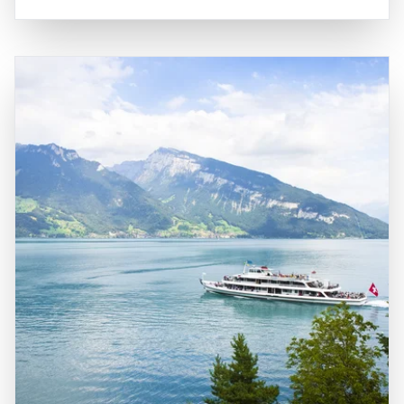
Snowboarder geöffnet sind. Die Kleine Scheidegg ist auch
Ziel für Tagesausflüge macht. Die geografische Lage
der Ausgangspunkt für die berühmte Jungfraubahn, die
macht die Kleine Scheidegg zu einem idealen
die Besucher zum Jungfraujoch, dem höchsten Bahnhof
Ausgangspunkt für Erkundungen der umliegenden
Europas, bringt. Historisch gesehen hat die Kleine
Bergregionen und für den Zugang zu den zahlreichen
Scheidegg eine bedeutende Rolle in der Entwicklung des
Wander- und Skirouten. Die beeindruckende Kulisse der
Alpinismus gespielt und war ein wichtiger Knotenpunkt für
umliegenden Gipfel und die malerische alpine Landschaft
Bergsteiger, die die umliegenden Gipfel erklimmen wollten.
bieten eine atemberaubende Kulisse für Outdoor-
Ein Besuch an der Kleinen Scheidegg ist eine
Aktivitäten und Fotografie. Die Kombination aus der
hervorragende Gelegenheit, die majestätische Schönheit
historischen Bedeutung, der atemberaubenden Natur und
der Alpen zu erleben, die frische Bergluft zu genießen und
den vielfältigen Freizeitmöglichkeiten macht die Kleine
unvergessliche Erinnerungen in einer der spektakulärsten
Scheidegg zu einem bereichernden Erlebnis für alle, die
Landschaften der Welt zu sammeln.
die Schönheit und den Charme dieser einzigartigen
Region entdecken möchten.