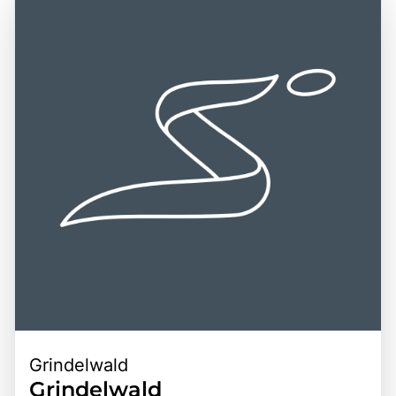
Tagesausflüge und Wochenendausflüge von Städten wie
für Einheimische und Touristen gleichermaßen. Ein Besuch
Bern und Zürich aus. Die Kombination aus
am Thunersee ist eine hervorragende Gelegenheit, die
atemberaubender Natur, vielfältigen Freizeitmöglichkeiten
Schönheit der Natur zu genießen, die kulturellen Schätze
und der Nähe zu historischen Sehenswürdigkeiten macht
der Region zu entdecken und die entspannte Atmosphäre
den Thunersee zu einem bereichernden Erlebnis für alle,
am Wasser zu erleben.
die die Faszination dieser einzigartigen Region entdecken
möchten.
Grindelwald
Grindelwald