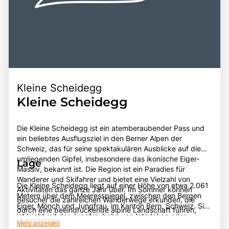
Kleine Scheidegg
Kleine Scheidegg
Die Kleine Scheidegg ist ein atemberaubender Pass und
ein beliebtes Ausflugsziel in den Berner Alpen der
Schweiz, das für seine spektakulären Ausblicke auf die
umliegenden Gipfel, insbesondere das ikonische Eiger-
Lage
Massiv, bekannt ist. Die Region ist ein Paradies für
Wanderer und Skifahrer und bietet eine Vielzahl von
Die Kleine Scheidegg liegt auf einer Höhe von etwa 2.061
Aktivitäten das ganze Jahr über. Im Sommer können
Metern über dem Meeresspiegel, zwischen den Bergen
Besucher die zahlreichen Wanderwege erkunden, die
Eiger, Mönch und Jungfrau, im Kanton Bern, Schweiz. Sie
durch eine beeindruckende alpine Landschaft führen,
ist leicht mit der Jungfraubahn von Interlaken oder
während im Winter die Pisten für Skifahrer und
Mehr anzeigen
Grindelwald aus zu erreichen, was sie zu einem beliebten