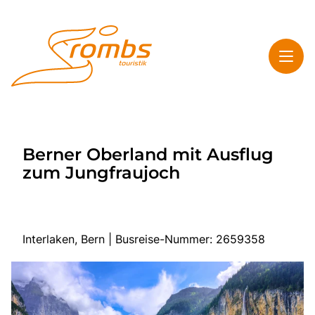
Toggl
Rombs Touristik
Berner Oberland mit Ausflug
Toggl
Highlights
zum Jungfraujoch
Toggl
Service
Toggl
Kontakt & Info
Interlaken, Bern | Busreise-Nummer: 2659358
Start
Mehrtagesreisen