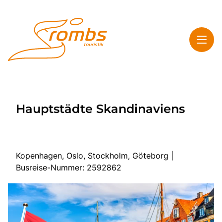
Toggl
Rombs Touristik
Hauptstädte Skandinaviens
Toggl
Highlights
Toggl
Service
Toggl
Kontakt & Info
Kopenhagen, Oslo, Stockholm, Göteborg |
Busreise-Nummer: 2592862
Start
Mehrtagesreisen