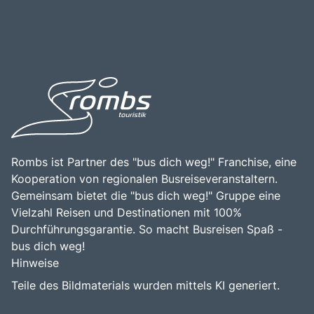
zudem zahlreiche Möglichkeiten für Spaziergänge und
lassen, die prächtigen Räume, die schönen Gärten und die
Bootsfahrten, was den Besuch von Schloss Gripsholm zu
faszinierende Geschichte des Schlosses zu erkunden.
einem ganzheitlichen Erlebnis macht.
Rombs ist Partner des "bus dich weg!" Franchise, eine
Kooperation von regionalen Busreiseveranstaltern.
Gemeinsam bietet die "bus dich weg!" Gruppe eine
Vielzahl Reisen und Destinationen mit 100%
Durchführungsgarantie. So macht Busreisen Spaß -
bus dich weg!
Hinweise
Teile des Bildmaterials wurden mittels KI generiert.