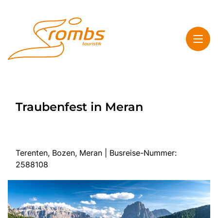
Toggl
Rombs Touristik
Traubenfest in Meran
Toggl
Highlights
Toggl
Service
Toggl
Kontakt & Info
Terenten, Bozen, Meran | Busreise-Nummer:
2588108
Start
Mehrtagesreisen