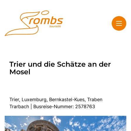
Toggl
Rombs Touristik
Trier und die Schätze an der
Toggl
Highlights
Mosel
Toggl
Service
Toggl
Kontakt & Info
Trier, Luxemburg, Bernkastel-Kues, Traben
Trarbach | Busreise-Nummer: 2578763
Start
Mehrtagesreisen