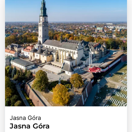
bewegte Vergangenheit, die von verschiedenen Kulturen
bedeutendsten Sehenswürdigkeiten und Regionen leicht
und politischen Umwälzungen geprägt ist, was sich in der
erreichbar sind. Polen ist durch ein gut ausgebautes
Vielfalt der Architektur und Traditionen widerspiegelt. Ein
Verkehrsnetz, einschließlich Straßen, Eisenbahnen und
Besuch in Polen ist eine hervorragende Gelegenheit, die
Flughäfen, gut verbunden, was es Besuchern ermöglicht,
herzliche Gastfreundschaft der Einheimischen zu erleben,
die verschiedenen Städte und Landschaften bequem zu
die köstliche polnische Küche zu probieren und die
erkunden. Die Kombination aus atemberaubenden
faszinierende Geschichte des Landes zu entdecken. Die
Ausblicken, reicher Geschichte und der Möglichkeit, die
Kombination aus beeindruckenden Sehenswürdigkeiten,
polnische Kultur hautnah zu erleben, macht Polen zu
kulturellen Erlebnissen und der Möglichkeit, die Natur zu
einem unvergesslichen Erlebnis für alle, die dieses
genießen, macht Polen zu einem unvergesslichen Ziel für
vielfältige Land entdecken möchten.
Reisende.
Jasna Góra
Jasna Góra