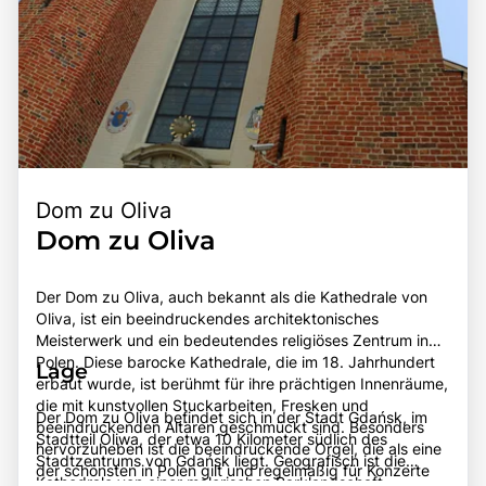
Dom zu Oliva
Dom zu Oliva
Der Dom zu Oliva, auch bekannt als die Kathedrale von
Oliva, ist ein beeindruckendes architektonisches
Meisterwerk und ein bedeutendes religiöses Zentrum in
Polen. Diese barocke Kathedrale, die im 18. Jahrhundert
Lage
erbaut wurde, ist berühmt für ihre prächtigen Innenräume,
die mit kunstvollen Stuckarbeiten, Fresken und
Der Dom zu Oliva befindet sich in der Stadt Gdańsk, im
beeindruckenden Altären geschmückt sind. Besonders
Stadtteil Oliwa, der etwa 10 Kilometer südlich des
hervorzuheben ist die beeindruckende Orgel, die als eine
Stadtzentrums von Gdańsk liegt. Geografisch ist die
der schönsten in Polen gilt und regelmäßig für Konzerte
Kathedrale von einer malerischen Parklandschaft