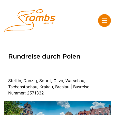
Toggl
Rombs Touristik
Rundreise durch Polen
Toggl
Highlights
Toggl
Service
Toggl
Kontakt & Info
Stettin, Danzig, Sopot, Oliva, Warschau,
Tschenstochau, Krakau, Breslau | Busreise-
Nummer: 2571332
Start
Mehrtagesreisen