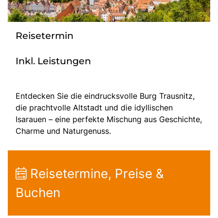
Tagesreisen
Bus anmieten
Rombs Touristik
Reisetermin
Kontakt & Info
Inkl. Leistungen
Entdecken Sie die eindrucksvolle Burg Trausnitz,
die prachtvolle Altstadt und die idyllischen
Isarauen – eine perfekte Mischung aus Geschichte,
Charme und Naturgenuss.
Reisetermine, Preise &
Buchen