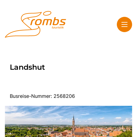
Toggl
Rombs Touristik
Landshut
Toggl
Highlights
Toggl
Service
Toggl
Kontakt & Info
Busreise-Nummer: 2568206
Start
Mehrtagesreisen