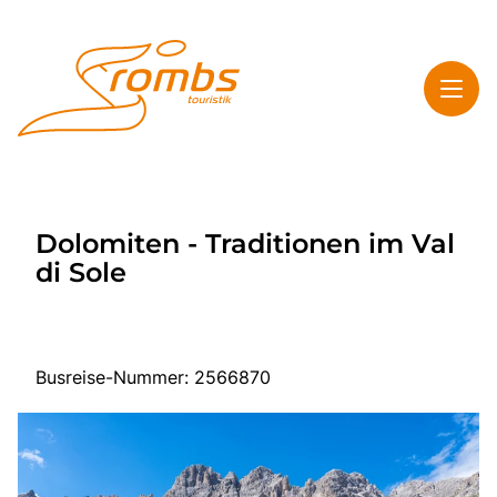
Toggl
Rombs Touristik
Dolomiten - Traditionen im Val
Toggl
Highlights
di Sole
Toggl
Service
Toggl
Kontakt & Info
Busreise-Nummer: 2566870
Start
Mehrtagesreisen