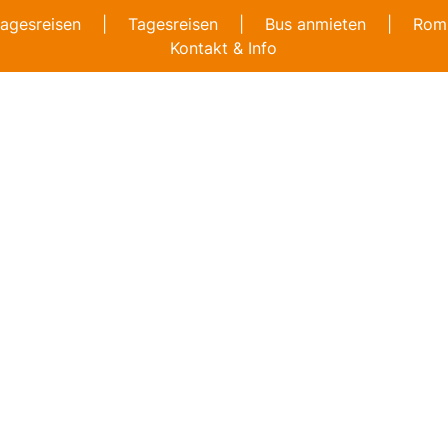
agesreisen
|
Tagesreisen
|
Bus anmieten
|
Romb
Kontakt & Info