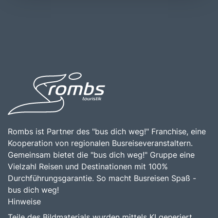
Ligurische Focaccia genießen oder an den Stränden
Zug möglich, wobei die Züge eine bequeme Verbindung
entspannen. Cinque Terre ist auch für seine
zwischen den Dörfern und den größeren Städten in der
Weinproduktion bekannt, insbesondere für den Weißwein
Umgebung bieten. Die zentrale Lage der Cinque Terre
Sciacchetrà, der aus den hängenden Weinbergen der
macht sie zu einem idealen Ziel für Tagesausflüge von
Region gewonnen wird. Ein Besuch in Cinque Terre ist eine
Städten wie Genua, Pisa oder La Spezia aus. Die
hervorragende Gelegenheit, die Schönheit der
Kombination aus der beeindruckenden Küstenlandschaft,
italienischen Küste zu erleben, die lokale Kultur zu
der historischen Bedeutung und der Vielzahl an
entdecken und unvergessliche Erinnerungen zu schaffen.
Freizeitmöglichkeiten macht Cinque Terre zu einem
Die Kombination aus atemberaubender Natur, reicher
bereichernden Erlebnis für alle, die die Faszination dieser
Geschichte und kulinarischen Genüssen macht Cinque
einzigartigen Region entdecken möchten.
Terre zu einem unvergesslichen Ziel für Reisende.
Rombs ist Partner des "bus dich weg!" Franchise, eine
Kooperation von regionalen Busreiseveranstaltern.
Gemeinsam bietet die "bus dich weg!" Gruppe eine
Vielzahl Reisen und Destinationen mit 100%
Durchführungsgarantie. So macht Busreisen Spaß -
bus dich weg!
Hinweise
Teile des Bildmaterials wurden mittels KI generiert.