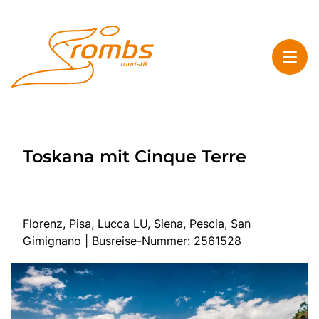
Toggl
Rombs Touristik
Toskana mit Cinque Terre
Toggl
Highlights
Toggl
Service
Toggl
Kontakt & Info
Florenz, Pisa, Lucca LU, Siena, Pescia, San
Gimignano | Busreise-Nummer: 2561528
Start
Mehrtagesreisen