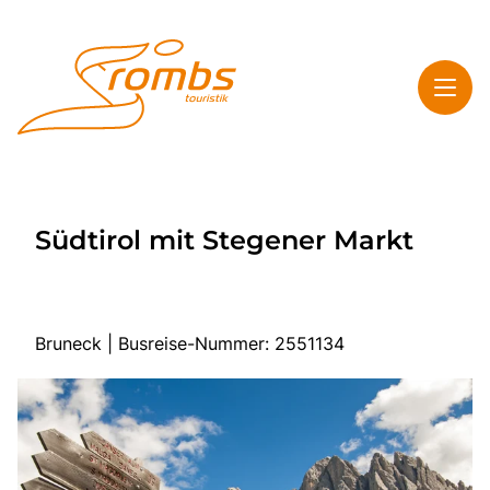
Toggl
Rombs Touristik
Südtirol mit Stegener Markt
Toggl
Highlights
Toggl
Service
Toggl
Kontakt & Info
Bruneck | Busreise-Nummer: 2551134
Start
Mehrtagesreisen