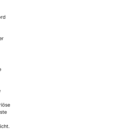
ord
er
e
e
riöse
ste
cht.