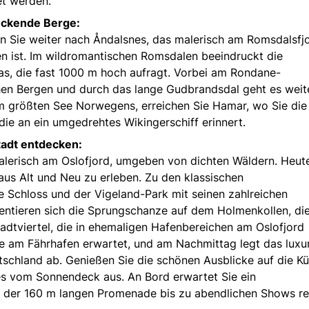
et werden.
uckende Berge:
sen Sie weiter nach Åndalsnes, das malerisch am Romsdalsfj
 ist. Im wildromantischen Romsdalen beeindruckt die
as, die fast 1000 m hoch aufragt. Vorbei am Rondane-
hen Bergen und durch das lange Gudbrandsdal geht es weit
m größten See Norwegens, erreichen Sie Hamar, wo Sie die
die an ein umgedrehtes Wikingerschiff erinnert.
tadt entdecken:
alerisch am Oslofjord, umgeben von dichten Wäldern. Heut
aus Alt und Neu zu erleben. Zu den klassischen
e Schloss und der Vigeland-Park mit seinen zahlreichen
entieren sich die Sprungschanze auf dem Holmenkollen, di
adtviertel, die in ehemaligen Hafenbereichen am Oslofjord
e am Fährhafen erwartet, und am Nachmittag legt das luxu
utschland ab. Genießen Sie die schönen Ausblicke auf die Kü
des vom Sonnendeck aus. An Bord erwartet Sie ein
der 160 m langen Promenade bis zu abendlichen Shows rei