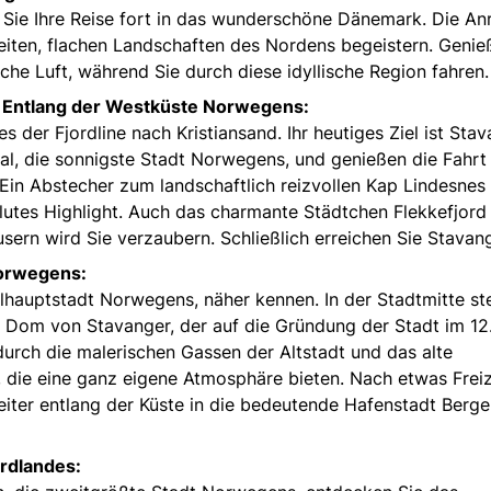
Sie Ihre Reise fort in das wunderschöne Dänemark. Die An
eiten, flachen Landschaften des Nordens begeistern. Genie
sche Luft, während Sie durch diese idyllische Region fahren.
– Entlang der Westküste Norwegens:
der Fjordline nach Kristiansand. Ihr heutiges Ziel ist Stav
l, die sonnigste Stadt Norwegens, und genießen die Fahrt
Ein Abstecher zum landschaftlich reizvollen Kap Lindesnes
lutes Highlight. Auch das charmante Städtchen Flekkefjord
rn wird Sie verzaubern. Schließlich erreichen Sie Stavang
Norwegens:
lhauptstadt Norwegens, näher kennen. In der Stadtmitte st
 Dom von Stavanger, der auf die Gründung der Stadt im 12
urch die malerischen Gassen der Altstadt und das alte
 die eine ganz eigene Atmosphäre bieten. Nach etwas Freize
weiter entlang der Küste in die bedeutende Hafenstadt Berg
ordlandes: