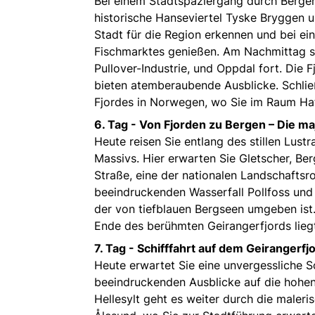
Bei einem Stadtspaziergang durch Bergen
historische Hanseviertel Tyske Bryggen 
Stadt für die Region erkennen und bei ein
Fischmarktes genießen. Am Nachmittag se
Pullover-Industrie, und Oppdal fort. Die 
bieten atemberaubende Ausblicke. Schließ
Fjordes in Norwegen, wo Sie im Raum Ha
6. Tag -
Von Fjorden zu Bergen – Die ma
Heute reisen Sie entlang des stillen Lust
Massivs. Hier erwarten Sie Gletscher, Be
Straße, eine der nationalen Landschaftsr
beeindruckenden Wasserfall Pollfoss und 
der von tiefblauen Bergseen umgeben ist. 
Ende des berühmten Geirangerfjords lieg
7. Tag -
Schifffahrt auf dem Geirangerfj
Heute erwartet Sie eine unvergessliche S
beeindruckenden Ausblicke auf die hohen
Hellesylt geht es weiter durch die maler