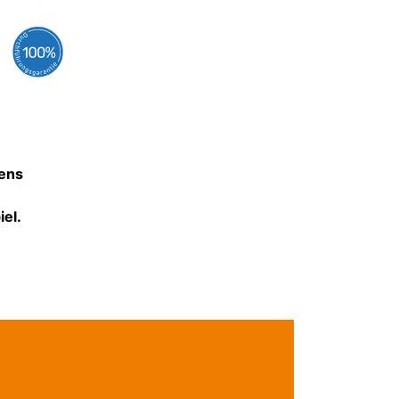
gens
iel.