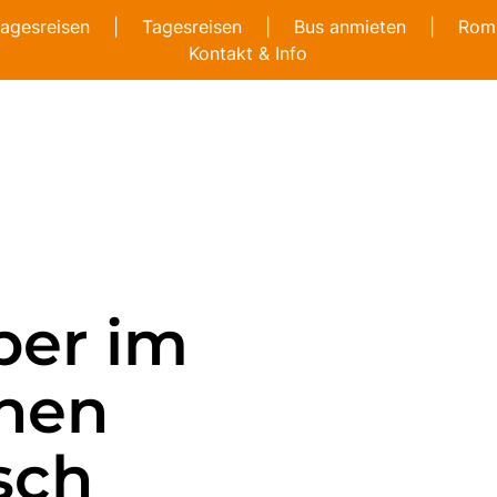
agesreisen
|
Tagesreisen
|
Bus anmieten
|
Romb
Kontakt & Info
ber im
hen
sch