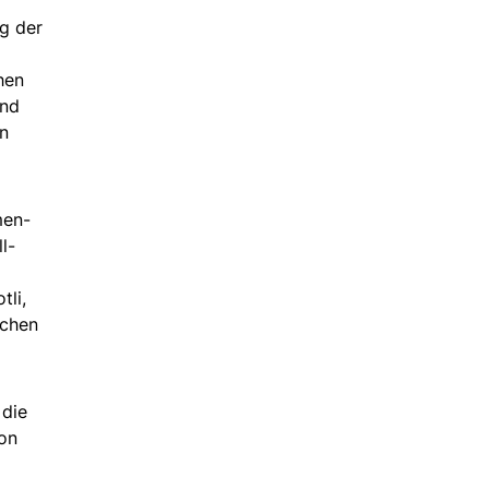
g der
hen
und
en
men-
l-
tli,
ichen
 die
Von