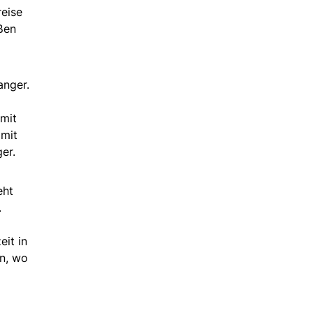
reise
ßen
anger.
 mit
 mit
er.
eht
.
it in
en, wo