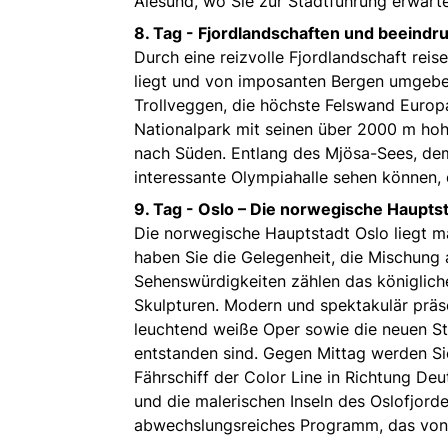
Ålesund, wo Sie zur Stadtführung erwart
8. Tag -
Fjordlandschaften und beeindr
Durch eine reizvolle Fjordlandschaft rei
liegt und von imposanten Bergen umgeben
Trollveggen, die höchste Felswand Europ
Nationalpark mit seinen über 2000 m ho
nach Süden. Entlang des Mjösa-Sees, de
interessante Olympiahalle sehen können, 
9. Tag -
Oslo – Die norwegische Haupts
Die norwegische Hauptstadt Oslo liegt m
haben Sie die Gelegenheit, die Mischung 
Sehenswürdigkeiten zählen das königlich
Skulpturen. Modern und spektakulär präs
leuchtend weiße Oper sowie die neuen St
entstanden sind. Gegen Mittag werden Si
Fährschiff der Color Line in Richtung De
und die malerischen Inseln des Oslofjor
abwechslungsreiches Programm, das von 