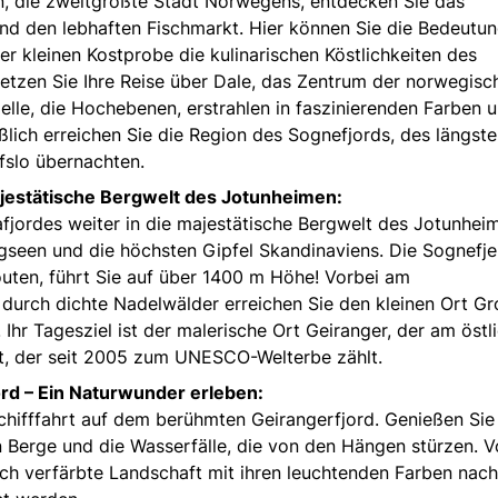
, die zweitgrößte Stadt Norwegens, entdecken Sie das
und den lebhaften Fischmarkt. Hier können Sie die Bedeutun
er kleinen Kostprobe die kulinarischen Köstlichkeiten des
tzen Sie Ihre Reise über Dale, das Zentrum der norwegisc
Fjelle, die Hochebenen, erstrahlen in faszinierenden Farben 
lich erreichen Sie die Region des Sognefjords, des längst
fslo übernachten.
jestätische Bergwelt des Jotunheimen:
rafjordes weiter in die majestätische Bergwelt des Jotunhei
rgseen und die höchsten Gipfel Skandinaviens. Die Sognefjel
outen, führt Sie auf über 1400 m Höhe! Vorbei am
durch dichte Nadelwälder erreichen Sie den kleinen Ort Gro
Ihr Tagesziel ist der malerische Ort Geiranger, der am östl
t, der seit 2005 zum UNESCO-Welterbe zählt.
ord – Ein Naturwunder erleben:
chifffahrt auf dem berühmten Geirangerfjord. Genießen Sie
 Berge und die Wasserfälle, die von den Hängen stürzen. 
isch verfärbte Landschaft mit ihren leuchtenden Farben nach