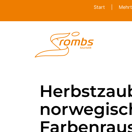
Start
|
Mehrt
Herbstzau
norwegisc
Farbenrau