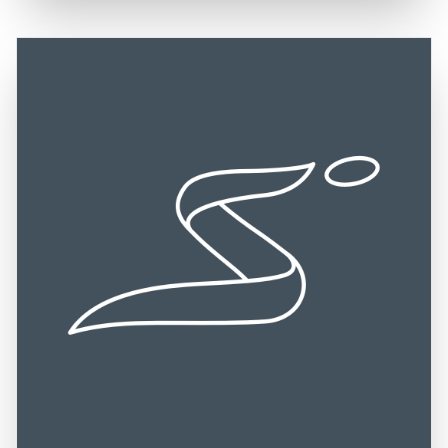
Odenwald hat eine reiche Geschichte, die bis in die
die Autobahnen A5 und A67. Die zentrale Lage macht den
Römerzeit zurückreicht, und war einst ein wichtiger
Odenwald zu einem idealen Ziel für Tagesausflüge und
Handelsweg. Besucher sollten sich die Gelegenheit nicht
längere Aufenthalte, um die Schönheit der Natur und die
entgehen lassen, diese einzigartige Region zu erkunden,
kulturellen Highlights der Umgebung zu genießen.
die sowohl Erholung als auch kulturelle Entdeckungen
bietet.