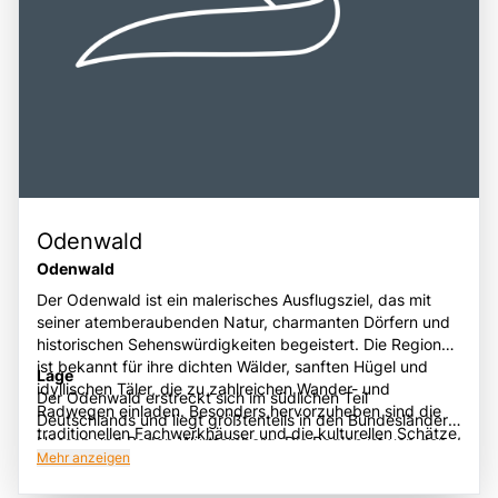
Odenwald
Odenwald
Der Odenwald ist ein malerisches Ausflugsziel, das mit
seiner atemberaubenden Natur, charmanten Dörfern und
historischen Sehenswürdigkeiten begeistert. Die Region
ist bekannt für ihre dichten Wälder, sanften Hügel und
Lage
idyllischen Täler, die zu zahlreichen Wander- und
Der Odenwald erstreckt sich im südlichen Teil
Radwegen einladen. Besonders hervorzuheben sind die
Deutschlands und liegt größtenteils in den Bundesländern
traditionellen Fachwerkhäuser und die kulturellen Schätze,
Hessen und Baden-Württemberg. Die Region ist von den
wie die beeindruckende Einhardsbasilika in Michelstadt
Mehr anzeigen
Städten Heidelberg, Darmstadt und Aschaffenburg
und die Benediktinerabtei St. Maria in Amorbach. Der
umgeben und bietet eine hervorragende Anbindung an