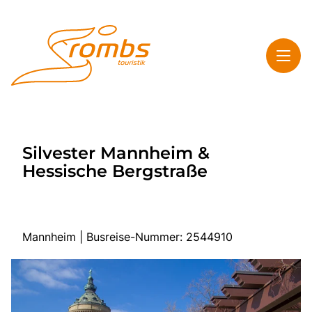
Toggl
Rombs Touristik
Silvester Mannheim &
Toggl
Highlights
Hessische Bergstraße
Toggl
Service
Toggl
Kontakt & Info
Mannheim | Busreise-Nummer: 2544910
Start
Mehrtagesreisen