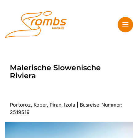
Toggl
Rombs Touristik
Malerische Slowenische
Toggl
Highlights
Riviera
Toggl
Service
Toggl
Kontakt & Info
Portoroz, Koper, Piran, Izola | Busreise-Nummer:
2519519
Start
Mehrtagesreisen