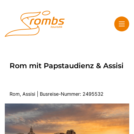
Toggl
Rombs Touristik
Rom mit Papstaudienz & Assisi
Toggl
Highlights
Toggl
Service
Toggl
Kontakt & Info
Rom, Assisi | Busreise-Nummer: 2495532
Start
Mehrtagesreisen