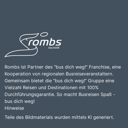
Museen und die Sixtinische Kapelle, die zusätzliche
teilzunehmen. Die Geschichte des Platzes reicht bis ins 4.
Möglichkeiten für Erkundungen bieten. Die zentrale Lage
Jahrhundert zurück, als die erste Peterskirche an der
in Rom ermöglicht es Besuchern, den Petersplatz leicht in
Stelle errichtet wurde, an der der Apostel Petrus
ihre Erkundungstour durch die ewige Stadt
begraben sein soll. Ein Besuch des Petersplatzes ist eine
einzubeziehen. Die Kombination aus der historischen
hervorragende Gelegenheit, die beeindruckende
Bedeutung, der architektonischen Pracht und der
Architektur zu bewundern, die spirituelle Atmosphäre zu
spirituellen Atmosphäre macht den Petersplatz zu einem
erleben und die reiche Geschichte des Christentums zu
bereichernden Erlebnis für alle, die die Faszination dieser
erkunden. Die Kombination aus kulturellem Erbe,
einzigartigen Region entdecken möchten.
architektonischer Schönheit und der Möglichkeit, Teil
eines bedeutenden religiösen Zentrums zu sein, macht
den Petersplatz zu einem unvergesslichen Ziel für
Reisende.
Rombs ist Partner des "bus dich weg!" Franchise, eine
Kooperation von regionalen Busreiseveranstaltern.
Gemeinsam bietet die "bus dich weg!" Gruppe eine
Vielzahl Reisen und Destinationen mit 100%
Durchführungsgarantie. So macht Busreisen Spaß -
bus dich weg!
Hinweise
Teile des Bildmaterials wurden mittels KI generiert.