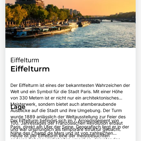
Eiffelturm
Eiffelturm
Der Eiffelturm ist eines der bekanntesten Wahrzeichen der
Welt und ein Symbol für die Stadt Paris. Mit einer Höhe
von 330 Metern ist er nicht nur ein architektonisches
Meisterwerk, sondern bietet auch atemberaubende
Lage
Ausblicke auf die Stadt und ihre Umgebung. Der Turm
wurde 1889 anlässlich der Weltausstellung zur Feier des
Der Eiffelturm befindet sich im 7. Arrondissement von
100. Jahrestages der Französischen Revolution erbaut
Paris, direkt am Ufer der Seine. Geografisch liegt er in der
und war ursprünglich als temporäre Struktur gedacht.
Nähe des Champ de Mars und ist von zahlreichen
Heute ist der Eiffelturm eine der meistbesuchten
anderen Sehenswürdigkeiten umgeben, darunter das