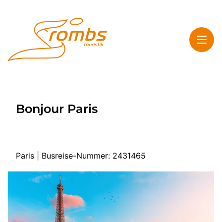
Toggl
Rombs Touristik
Bonjour Paris
Toggl
Highlights
Toggl
Service
Toggl
Kontakt & Info
Paris | Busreise-Nummer: 2431465
Start
Mehrtagesreisen