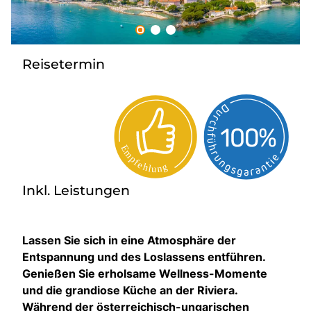
Tagesreisen
Bus anmieten
Rombs Touristik
Reisetermin
Kontakt & Info
Inkl. Leistungen
Lassen Sie sich in eine Atmosphäre der
Entspannung und des Loslassens entführen.
Genießen Sie erholsame Wellness-Momente
und die grandiose Küche an der Riviera.
Während der österreichisch-ungarischen