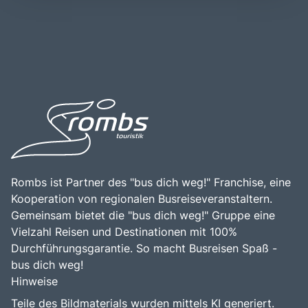
Meeresfrüchte und lokale Weine, die in den zahlreichen
die Autobahn A7, die eine direkte Verbindung zu den
Restaurants und Konobas genossen werden können.
größeren Städten in Kroatien bietet. Die zentrale Lage der
Historisch gesehen war die Kvarner Bucht ein wichtiger
Kvarner Bucht macht sie zu einem idealen Ziel für
Handelsweg und ein beliebtes Ziel für Reisende aus ganz
Tagesausflüge oder als Teil einer größeren
Europa, was sich in der kulturellen Vielfalt und den gut
Erkundungstour durch Kroatien. Die Kombination aus der
erhaltenen historischen Stätten der Region widerspiegelt.
beeindruckenden Natur, den historischen Städten und der
Ein Besuch in der Kvarner Bucht ist eine hervorragende
Nähe zu weiteren Attraktionen, wie dem Nationalpark
Gelegenheit, die Schönheit der Natur zu erleben, die
Risnjak und den charmanten Küstenorten Opatija und
faszinierende Geschichte zu erkunden und die herzliche
Lovran, macht die Kvarner Bucht zu einem bereichernden
Gastfreundschaft der Einheimischen zu genießen.
Erlebnis für alle, die die Faszination der mediterranen
Kultur und Landschaft entdecken möchten.
Rombs ist Partner des "bus dich weg!" Franchise, eine
Kooperation von regionalen Busreiseveranstaltern.
Gemeinsam bietet die "bus dich weg!" Gruppe eine
Vielzahl Reisen und Destinationen mit 100%
Durchführungsgarantie. So macht Busreisen Spaß -
bus dich weg!
Hinweise
Teile des Bildmaterials wurden mittels KI generiert.