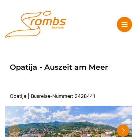
Toggl
Rombs Touristik
Opatija - Auszeit am Meer
Toggl
Highlights
Toggl
Service
Toggl
Kontakt & Info
Opatija | Busreise-Nummer: 2428441
Start
Mehrtagesreisen