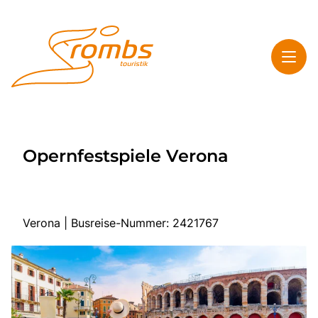
Toggl
Rombs Touristik
Opernfestspiele Verona
Toggl
Highlights
Toggl
Service
Toggl
Kontakt & Info
Verona | Busreise-Nummer: 2421767
Start
Mehrtagesreisen