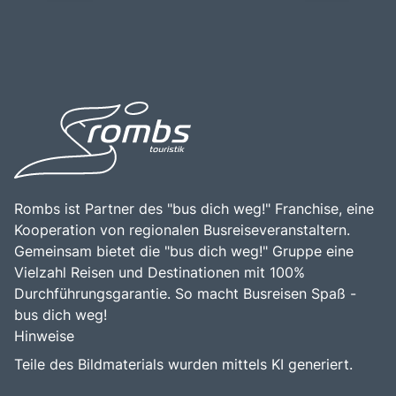
einem idealen Ziel für Reisende, die die Schönheit der
zu einem wichtigen Handels- und Kulturzentrum
Adriaküste und die kulturellen Schätze der Region
entwickelt. Besucher sollten Triest unbedingt erkunden,
entdecken möchten.
um die faszinierende Geschichte, die vielfältige
Architektur und die köstliche Küche zu erleben, die die
Stadt zu einem unvergesslichen Ziel machen.
Rombs ist Partner des "bus dich weg!" Franchise, eine
Kooperation von regionalen Busreiseveranstaltern.
Gemeinsam bietet die "bus dich weg!" Gruppe eine
Vielzahl Reisen und Destinationen mit 100%
Durchführungsgarantie. So macht Busreisen Spaß -
bus dich weg!
Hinweise
Teile des Bildmaterials wurden mittels KI generiert.