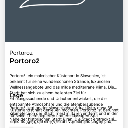
Portoroz
Portorož
Portorož, ein malerischer Küstenort in Slowenien, ist
bekannt für seine wunderschönen Strände, luxuriösen
Wellnessangebote und das milde mediterrane Klima. Die
Stadt hat sich zu einem beliebten Ziel für
Lage
Erholungssuchende und Urlauber entwickelt, die die
entspannte Atmosphäre und die atemberaubende
Portorož liegt an der slowenischen Adriaküste, etwa 35
Küstenlandschaft genießen möchten. Portorož ist berühmt
Kilometer von der Stadt Triest in Italien entfernt und in der
für seine Thermalquellen und erstklassigen Spa-
Nähe der historischen Stadt Piran. Die Stadt erstreckt sich
Einrichtungen, die eine Vielzahl von Behandlungen und
entlang der Küste und ist von sanften Hügeln und üppiger
Entspannungsmöglichkeiten bieten. Die Geschichte von