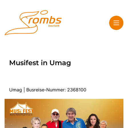
Toggl
Rombs Touristik
Musifest in Umag
Toggl
Highlights
Toggl
Service
Toggl
Kontakt & Info
Umag | Busreise-Nummer: 2368100
Start
Mehrtagesreisen